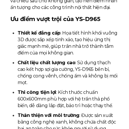
và chiều sâu cho không gian, tạo nên điểm nhấn
ấn tượng cho các công trình nội thất hiện đại.
Ưu điểm vượt trội của YS-D965
Thiết kế đẳng cấp
: Họa tiết hình khối vuông
3D được sắp xếp tinh xảo, tạo hiệu ứng thị
giác mạnh mẽ, giúp trần nhà trở thành tâm
điểm của mọi không gian.
Chất liệu chất lượng cao
: Sử dụng thạch
cao kết hợp sợi gia cường, YS-D965 bền bỉ,
chống cong vênh, chống ẩm và không bị mối
mọt.
Thi công tiện lợi
: Kích thước chuẩn
600x600mm phù hợp với hệ trần thả phổ
biến, dễ dàng lắp đặt, bảo trì hoặc thay thế.
Thân thiện với môi trường
: Được sản xuất
bằng công nghệ xanh, không chứa chất độc
hại, an toàn cho sức khỏe người sử dụng.