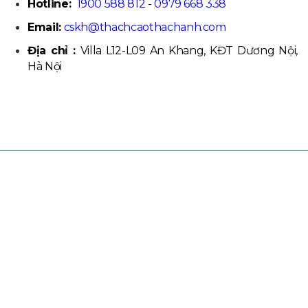
Hotline:
1900 588 812
-
0979 668 338
Email:
cskh@thachcaothachanh.com
Địa chỉ :
Villa L12-L09 An Khang, KĐT Dương Nội,
Hà Nội
CÔNG TY CP ĐẦU TƯ VÀ THƯƠNG MẠI TH
GROUP