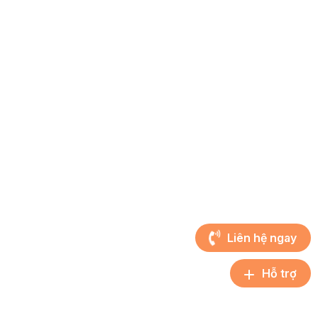
Tin tức
Liên hệ
CHÍNH SÁCH
Chính sách giao hàng
Quy định Thanh toán
Câu hỏi thường gặp
Chính sách đổi trả
Hướng dẫn mua hàng
KẾT NỐI VỚI CHÚNG TÔI
Liên hệ ngay
Hỗ trợ