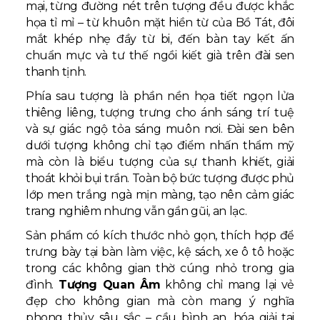
mại, từng đường nét trên tượng đều được khắc
họa tỉ mỉ – từ khuôn mặt hiền từ của Bồ Tát, đôi
mắt khép nhẹ đầy từ bi, đến bàn tay kết ấn
chuẩn mực và tư thế ngồi kiết già trên đài sen
thanh tịnh.
Phía sau tượng là phần nền họa tiết ngọn lửa
thiêng liêng, tượng trưng cho ánh sáng trí tuệ
và sự giác ngộ tỏa sáng muôn nơi. Đài sen bên
dưới tượng không chỉ tạo điểm nhấn thẩm mỹ
mà còn là biểu tượng của sự thanh khiết, giải
thoát khỏi bụi trần. Toàn bộ bức tượng được phủ
lớp men trắng ngà mịn màng, tạo nên cảm giác
trang nghiêm nhưng vẫn gần gũi, an lạc.
Sản phẩm có kích thước nhỏ gọn, thích hợp để
trưng bày tại bàn làm việc, kệ sách, xe ô tô hoặc
trong các không gian thờ cúng nhỏ trong gia
đình.
Tượng Quan Âm
không chỉ mang lại vẻ
đẹp cho không gian mà còn mang ý nghĩa
phong thủy sâu sắc – cầu bình an, hóa giải tai