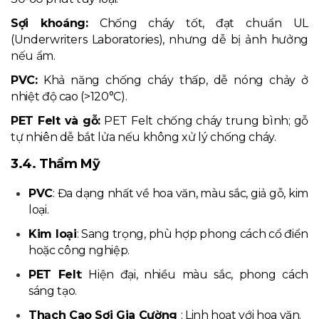
Sợi khoáng:
Chống cháy tốt, đạt chuẩn UL
(Underwriters Laboratories), nhưng dễ bị ảnh hưởng
nếu ẩm.
PVC:
Khả năng chống cháy thấp, dễ nóng chảy ở
nhiệt độ cao (>120°C).
PET Felt và gỗ:
PET Felt chống cháy trung bình; gỗ
tự nhiên dễ bắt lửa nếu không xử lý chống cháy.
3.4. Thẩm Mỹ
PVC
: Đa dạng nhất về hoa văn, màu sắc, giả gỗ, kim
loại.
Kim loại
: Sang trọng, phù hợp phong cách cổ điển
hoặc công nghiệp.
PET Felt
: Hiện đại, nhiều màu sắc, phong cách
sáng tạo.
Thạch Cao Sợi Gia Cường
: Linh hoạt với hoa văn.