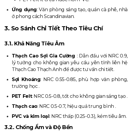
Ứng dụng
: Văn phòng sáng tạo, quán cà phê, nhà
ở phong cách Scandinavian.
3. So Sánh Chi Tiết Theo Tiêu Chí
3.1. Khả Năng Tiêu Âm
Thạch Cao Sợi Gia Cường
: Dẫn đầu với NRC 0.9,
lý tưởng cho không gian yêu cầu yên tĩnh liên hệ
Thạch Cao Thạch Anh để được tư vấn chi tiết.
Sợi Khoáng
: NRC 0.55-0.85, phù hợp văn phòng,
trường học .
PET Felt
: NRC 0.5-0.8, tốt cho không gian sáng tạo .
Thạch cao
: NRC 0.5-0.7, hiệu quả trung bình .
PVC và kim loại
: NRC thấp (0.25-0.3), kém tiêu âm.
3.2. Chống Ẩm và Độ Bền