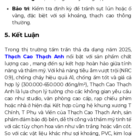
Bảo trì
: Kiểm tra định kỳ để tránh sụt lún hoặc ố
vàng, đặc biệt với sợi khoáng, thạch cao thông
thường.
5. Kết Luận
Trong thị trường tấm trần thả đa dạng năm 2025,
Thạch Cao Thạch Anh
nổi bật với sản phẩm chất
lượng cao , mang đến sự kết hợp hoàn hảo giữa tính
năng và thẩm mỹ. Với khả năng tiêu âm vượt trội (NRC
0.9), chống cháy hiệu quả A1, chống ẩm tốt và giá cả
hợp lý (300.000-650.000 đồng/m²), Thạch Cao Thạch
Anh là lựa chọn lý tưởng cho các không gian yêu cầu
cao như studio, văn phòng cao cấp, rạp chiếu phim
hoặc nhà ở hiện đại. Kết hợp cùng hệ khung xương T
Chính, T Phụ và Viền của Thạch Cao Thạch Anh, sản
phẩm đảm bảo độ bền, dễ thi công và thẩm mỹ tinh tế
với các tùy chọn hoa văn như vân trắng hoặc vân cót.
So với các vật liệu khác như sợi khoáng, PVC, kim loại