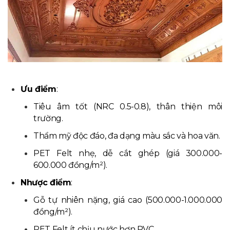
Ưu điểm
:
Tiêu âm tốt (NRC 0.5-0.8), thân thiện môi
trường.
Thẩm mỹ độc đáo, đa dạng màu sắc và hoa văn.
PET Felt nhẹ, dễ cắt ghép (giá 300.000-
600.000 đồng/m²).
Nhược điểm
:
Gỗ tự nhiên nặng, giá cao (500.000-1.000.000
đồng/m²).
PET Felt ít chịu nước hơn PVC.