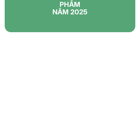
PHẨM
NĂM 2025
CÔNG TY CP ĐẦU TƯ VÀ THƯƠNG MẠI TH
GROUP
L12 - L09 Phố Phan Hiền - KĐT Dương Nội - Hà