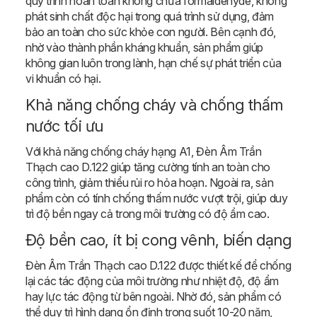
quy trình hoàn toàn không chứa formaldehyde, không
phát sinh chất độc hại trong quá trình sử dụng, đảm
bảo an toàn cho sức khỏe con người. Bên cạnh đó,
nhờ vào thành phần kháng khuẩn, sản phẩm giúp
không gian luôn trong lành, hạn chế sự phát triển của
vi khuẩn có hại.
Khả năng chống cháy và chống thấm
nước tối ưu
Với khả năng chống cháy hạng A1, Đèn Âm Trần
Thạch cao D.122 giúp tăng cường tính an toàn cho
công trình, giảm thiểu rủi ro hỏa hoạn. Ngoài ra, sản
phẩm còn có tính chống thấm nước vượt trội, giúp duy
trì độ bền ngay cả trong môi trường có độ ẩm cao.
Độ bền cao, ít bị cong vênh, biến dạng
Đèn Âm Trần Thạch cao D.122 được thiết kế để chống
lại các tác động của môi trường như nhiệt độ, độ ẩm
hay lực tác động từ bên ngoài. Nhờ đó, sản phẩm có
thể duy trì hình dạng ổn định trong suốt 10-20 năm,