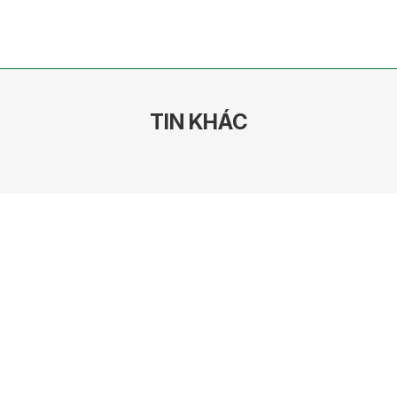
TIN KHÁC
CÔNG TY CP ĐẦU TƯ VÀ THƯƠNG MẠI TH
GROUP