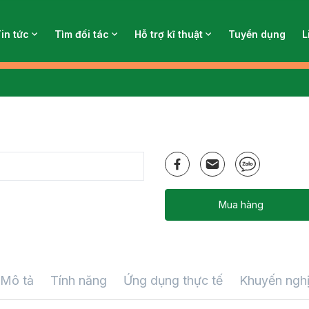
Tin tức
Tìm đối tác
Hỗ trợ kĩ thuật
Tuyển dụng
L
Mua hàng
Mô tả
Tính năng
Ứng dụng thực tế
Khuyến ngh