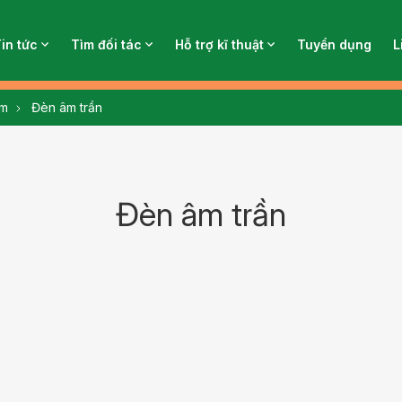
Tin tức
Tìm đối tác
Hỗ trợ kĩ thuật
Tuyển dụng
L
ẩm
Đèn âm trần
Đèn âm trần