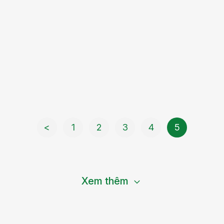
<
1
2
3
4
5
Xem thêm